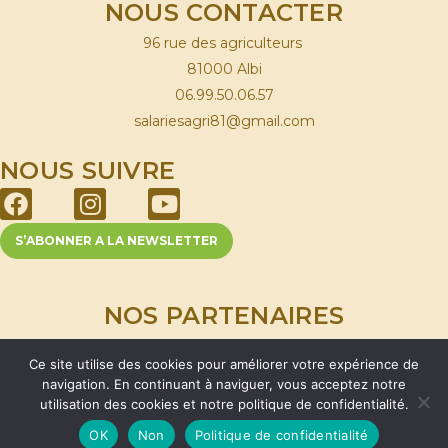
NOUS CONTACTER
96 rue des agriculteurs
81000 Albi
06.99.50.06.57
salariesagri81@gmail.com
NOUS SUIVRE
S’ABONNER A LA NEWSLETTER
NOS PARTENAIRES
Ce site utilise des cookies pour améliorer votre expérience de
Mention Légales
•
Politique de confidentialité
navigation. En continuant à naviguer, vous acceptez notre
Association des salariés agricoles du Tarn © 2026
utilisation des cookies et notre politique de confidentialité.
OK
Non
Politique de confidentialité