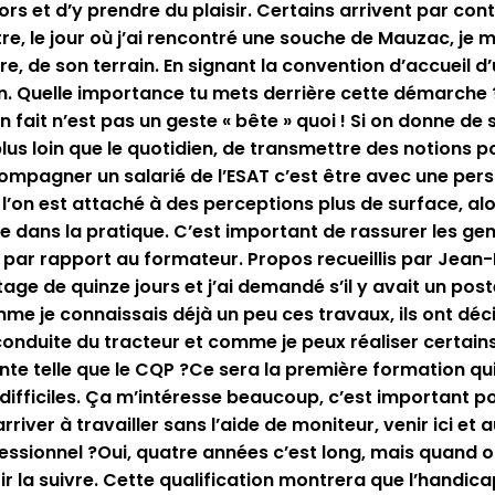
ors et d’y prendre du plaisir. Certains arrivent par con
e, le jour où j’ai rencontré une souche de Mauzac, je me 
re, de son terrain. En signant la convention d’accueil 
ion. Quelle importance tu mets derrière cette démarche 
 fait n’est pas un geste « bête » quoi ! Si on donne de s
s loin que le quotidien, de transmettre des notions pou
compagner un salarié de l’ESAT c’est être avec une pers
l’on est attaché à des perceptions plus de surface, al
ute dans la pratique. C’est important de rassurer les ge
ent par rapport au formateur. Propos recueillis par J
tage de quinze jours et j’ai demandé s’il y avait un poste
comme je connaissais déjà un peu ces travaux, ils ont d
nduite du tracteur et comme je peux réaliser certains t
ante telle que le CQP ?Ce sera la première formation q
s difficiles. Ça m’intéresse beaucoup, c’est important 
ver à travailler sans l’aide de moniteur, venir ici et 
essionnel ?Oui, quatre années c’est long, mais quand o
ir la suivre. Cette qualification montrera que l’handi