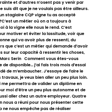
trainte et d’autres n’osent pas y venir par
suis dit que je ne voulais pas être ailleurs.
d’un stagiaire CQP vigne tu as accepté
?C’est un métier où on a toujours à
oi à la vigne elle nous le rend. C’est
r motiver et éviter la lassitude, voir que
onne qui va avoir plus de ressenti, du
ors que c’est un métier qui demande d’avoir
ns sur leur capacité à ressentir les choses,
ean-Marc Serin Comment vous êtes-vous
 de disponible… j’ai fais trois mois d’essai
écidé de m’embaucher. J’essaye de faire le
ravaux, je veux bien aller un peu plus loin.
ui me permettra de valider un diplôme en
pour moi d’être un peu plus autonome et de
aussi aller chez un autre employeur. Quatre
n nous a réuni pour nous présenter cette
cap ne nous empêche pas de réaliser