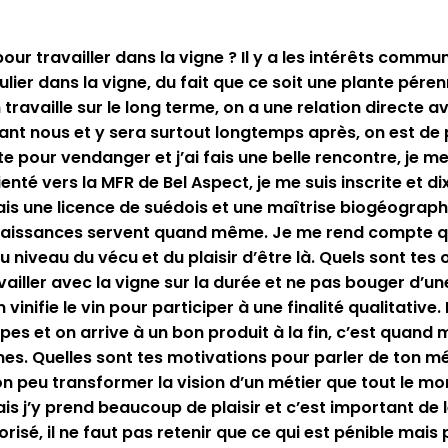
pour travailler dans la vigne ? Il y a les intérêts commu
ulier dans la vigne, du fait que ce soit une plante péren
travaille sur le long terme, on a une relation directe av
avant nous et y sera surtout longtemps après, on est de
e pour vendanger et j’ai fais une belle rencontre, je me s
ienté vers la MFR de Bel Aspect, je me suis inscrite et 
 fais une licence de suédois et une maîtrise biogéograp
nnaissances servent quand même. Je me rend compte q
u niveau du vécu et du plaisir d’être là. Quels sont tes 
availler avec la vigne sur la durée et ne pas bouger d’un
n vinifie le vin pour participer à une finalité qualitative
apes et on arrive à un bon produit à la fin, c’est quand 
onnes. Quelles sont tes motivations pour parler de ton m
’on peu transformer la vision d’un métier que tout le mon
 j’y prend beaucoup de plaisir et c’est important de le 
sé, il ne faut pas retenir que ce qui est pénible mais 